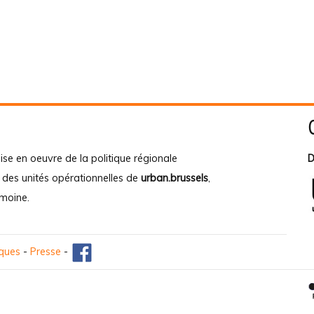
ise en oeuvre de la politique régionale
D
e des unités opérationnelles de
urban.brussels
,
imoine
.
iques
-
Presse
-