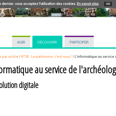
 dernier, vous acceptez l'utilisation des cookies.
En savoir plus
OK
AGIR
DÉCOUVRIR
PARTICIPER
 par article
/
N°28 : Le patrimoine, c'est nous !
/
L'informatique au service 
formatique au service de l'archéolog
olution digitale