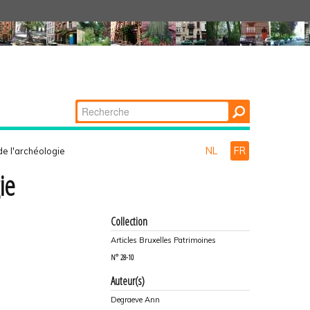
Chercher par
Recherche
avancée…
NL
FR
de l'archéologie
ie
Collection
Articles Bruxelles Patrimoines
N°
28-10
Auteur(s)
Degraeve Ann