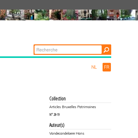
Chercher par
Recherche
avancée…
NL
FR
Collection
Articles Bruxelles Patrimoines
N°
28-19
Auteur(s)
Vandecandelaere Hans