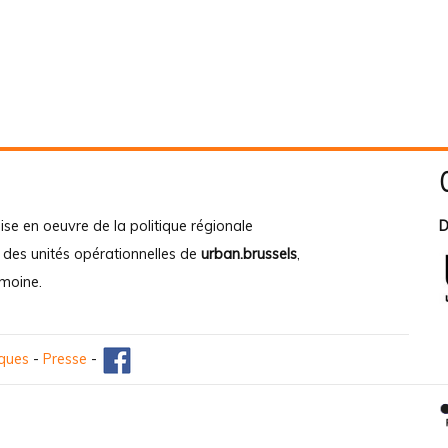
ise en oeuvre de la politique régionale
D
e des unités opérationnelles de
urban.brussels
,
imoine
.
iques
-
Presse
-