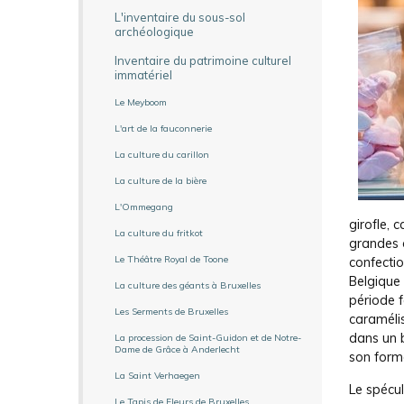
L'inventaire du sous-sol
archéologique
Inventaire du patrimoine culturel
immatériel
Le Meyboom
L'art de la fauconnerie
La culture du carillon
La culture de la bière
L'Ommegang
girofle, 
La culture du fritkot
grandes o
Le Théâtre Royal de Toone
confecti
Belgique
La culture des géants à Bruxelles
période f
Les Serments de Bruxelles
caramélis
dans un 
La procession de Saint-Guidon et de Notre-
Dame de Grâce à Anderlecht
son forma
La Saint Verhaegen
Le spécu
Le Tapis de Fleurs de Bruxelles