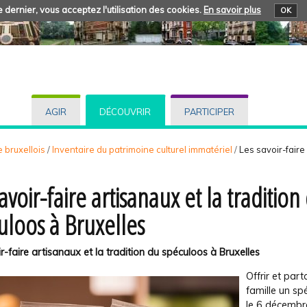
 dernier, vous acceptez l'utilisation des cookies.
En savoir plus
OK
AGIR
DÉCOUVRIR
PARTICIPER
 bruxellois
/
Inventaire du patrimoine culturel immatériel
/
Les savoir-faire 
avoir-faire artisanaux et la tradition
uloos à Bruxelles
r-faire artisanaux et la tradition du spéculoos à Bruxelles
Offrir et par
famille un s
le 6 décembr