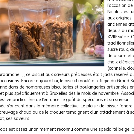
l’occasion de 
Nicolas, est u
aux origines
anciennes at
depuis au mo
e
XVIII
siècle.
traditionnell
sucre roux, de
de beurre et 
choix d’épice
(cannelle, cl
cardamone ..), ce biscuit aux saveurs précieuses était jadis réservé a
ccasions. Encore aujourd’hui, le biscuit moulé à l’effigie du Grand S
onné dans de nombreuses biscuiteries et boulangeries artisanales e
 et plus spécifiquement à Bruxelles dès le mois de novembre. Assoc
estive particulière de l’enfance, le goût du spéculoos et sa saveur
ée s’ancrent dans la mémoire collective. Le plaisir de laisser fondre l
breuvage chaud ou de le croquer témoignent d’un attachement à sa
t, ses saveurs.
loos est assez unanimement reconnu comme une spécialité belge, bi