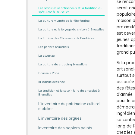
se renco
serait or
Les savoir-faire artisanaux et la tradition du
spéculoos à Bruxelles
populaire
maison d
La culture vivante de la fête foraine
proximité
La culture et le forçage du chicon à Bruxelles
est deven
La fanfare des Chasseurs de Prinkères
jeunes ap
tradition
Les parlers bruxellois
grand pub
La zwanze
Si la pro
La culture du clubbing bruxellois
artisanal
Brussels Pride
surtout s
associée 
la Bande dessinée
des fêtes
La tradition et le savoir-faire du chocolat à
d'année,
Bruxelles
pour le p
L'inventaire du patrimoine culturel
démocrat
mobilier
ingrédien
L'inventaire des orgues
sa confec
long de l
Inventaire des papiers peints
chez les