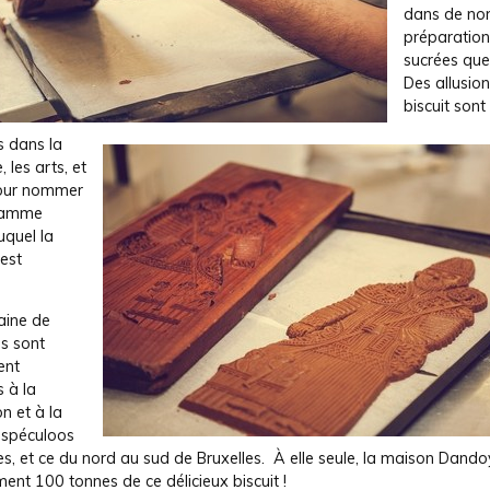
dans de no
préparation
sucrées que
Des allusio
biscuit sont
s dans la
e, les arts, et
ur nommer
ramme
uquel la
est
aine de
s sont
ent
 à la
on et à la
 spéculoos
es, et ce du nord au sud de Bruxelles. À elle seule, la maison Dando
ent 100 tonnes de ce délicieux biscuit !