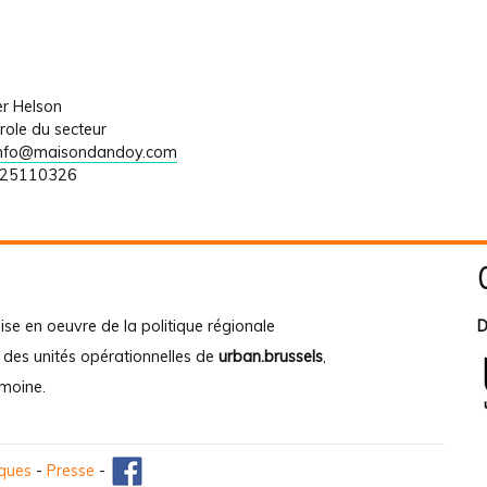
r Helson
role du secteur
info@maisondandoy.com
225110326
ise en oeuvre de la politique régionale
D
e des unités opérationnelles de
urban.brussels
,
imoine
.
iques
-
Presse
-