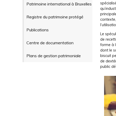
spécialis
Patrimoine international à Bruxelles
qu’industr
principa
Registre du patrimoine protégé
contexte,
l’utilisa
Publications
Le spécul
de recet
Centre de documentation
forme à l
dont le s
Plans de gestion patrimoniale
biscuit p
de dextér
public dé