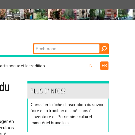
Chercher par
Recherche
avancée…
NL
FR
artisanaux et la tradition
 du
PLUS D'INFOS?
Consulter la fiche d'inscription du savoir-
faire et la tradition du spéciloos à
l'inventaire du Patrimoine culturel
tager en
immatériel bruxellois.
péculoos
e, à