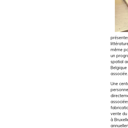
présente
littératur
même po
un prog
spatial a
Belgique 
associée.
Une cent
personne
directem
associées
fabricati
vente du
à Bruxell
annuellem