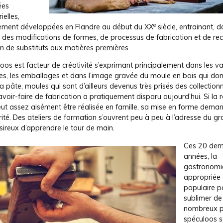
ées
ielles,
e
lement développées en Flandre au début du XX
siècle, entrainant, 
 des modifications de formes, de processus de fabrication et de rec
tion de substituts aux matières premières.
oos est facteur de créativité s’exprimant principalement dans les va
tes, les emballages et dans l’image gravée du moule en bois qui do
a pâte, moules qui sont d’ailleurs devenus très prisés des collection
avoir-faire de fabrication a pratiquement disparu aujourd’hui. Si la 
eut assez aisément être réalisée en famille, sa mise en forme dema
ité. Des ateliers de formation s’ouvrent peu à peu à l’adresse du g
sireux d’apprendre le tour de main.
Ces 20 dern
années, la
gastronomie
appropriée 
populaire p
sublimer de
nombreux pl
spéculoos s