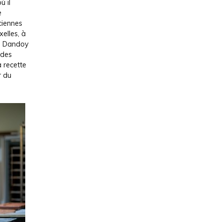
ù il
e
ciennes
elles, à
le Dandoy
 des
a recette
r du