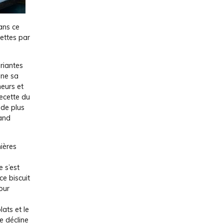
dans ce
ettes par
riantes
nne sa
neurs et
recette du
nde plus
rand
ières
 s’est
ce biscuit
our
ats et le
e décline