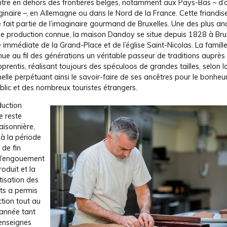
ntre en dehors des frontières belges, notamment aux Pays-Bas – d’o
iginaire –, en Allemagne ou dans le Nord de la France. Cette friandis
 fait partie de l’imaginaire gourmand de Bruxelles. Une des plus an
e production connue, la maison Dandoy se situe depuis 1828 à Brux
 immédiate de la Grand-Place et de l’église Saint-Nicolas. La famil
ue au fil des générations un véritable passeur de traditions auprès
prentis, réalisant toujours des spéculoos de grandes tailles, selon l
nelle perpétuant ainsi le savoir-faire de ses ancêtres pour le bonheu
lic et des nombreux touristes étrangers.
duction
e reste
aisonnière,
à la période
 de fin
 l’engouement
roduit et la
isation des
ts a permis
tion tout au
’année tant
 enseignes