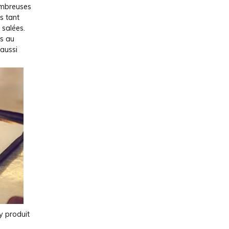
mbreuses
s tant
 salées.
ns au
 aussi
y produit