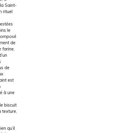
la Saint-
n rituel
testées
ins le
 Composé
ement de
 farine,
d’un
s
ous de
ux
aint est
n
ié à une
e biscuit
 texture,
en qu’il