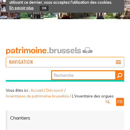
utilisant ce dernier, vous acceptez l'utilisation des cookies.
En savoir plus
OK
NAVIGATION
Chercher par
AGIR
Recherche
DÉCOUVRIR
avancée…
Vous êtes ici :
Accueil
/
Découvrir
/
Inventaires du patrimoine bruxellois
/
L'inventaire des orgues
PARTICIPER
NL
FR
Chantiers