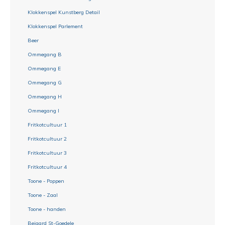
Klokkenspel Kunstberg Detail
Klokkenspel Parlement
Beer
Ommegang B
Ommegang E
Ommegang G
Ommegang H
Ommegang I
Fritkotcultuur 1
Fritkotcultuur 2
Fritkotcultuur 3
Fritkotcultuur 4
Toone - Poppen
Toone - Zaal
Toone - handen
Beiaard St-Goedele