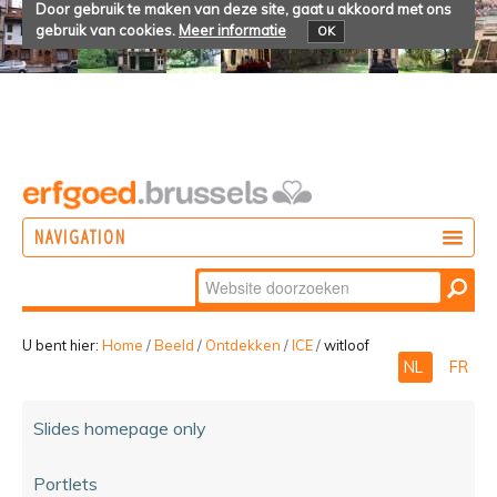
Door gebruik te maken van deze site, gaat u akkoord met ons
gebruik van cookies.
Meer informatie
OK
NAVIGATION
Zoek
DOEN
Geavanceerd
ONTDEKKEN
zoeken...
U bent hier:
Home
/
Beeld
/
Ontdekken
/
ICE
/
witloof
NL
FR
BELEVEN
Slides homepage only
Portlets