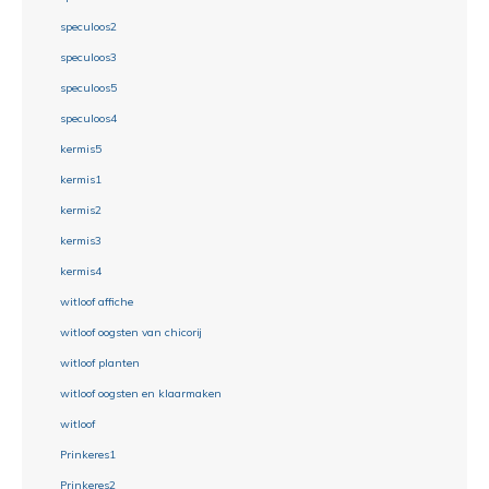
speculoos2
speculoos3
speculoos5
speculoos4
kermis5
kermis1
kermis2
kermis3
kermis4
witloof affiche
witloof oogsten van chicorij
witloof planten
witloof oogsten en klaarmaken
witloof
Prinkeres1
Prinkeres2