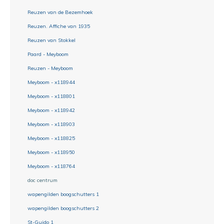
Reuzen van de Bezemhoek
Reuzen. Affiche van 1935
Reuzen van Stokkel
Paard - Meyboom
Reuzen - Meyboom
Meyboom - x118944
Meyboom - x118801
Meyboom - x118942
Meyboom - x118903
Meyboom - x118825
Meyboom - x118950
Meyboom - x118764
doc centrum
wapengilden boogschutters 1
wapengilden boogschutters 2
St-Guido 1