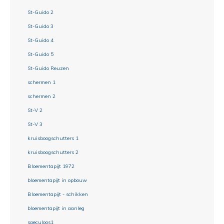
St-Guido 2
St-Guido 3
St-Guido 4
St-Guido 5
St-Guido Reuzen
schermen 1
schermen 2
St-V 2
St-V 3
kruisboogschutters 1
kruisboogschutters 2
Bloementapijt 1972
bloementapijt in opbouw
Bloementapijt - schikken
bloementapijt in aanleg
speculoos1