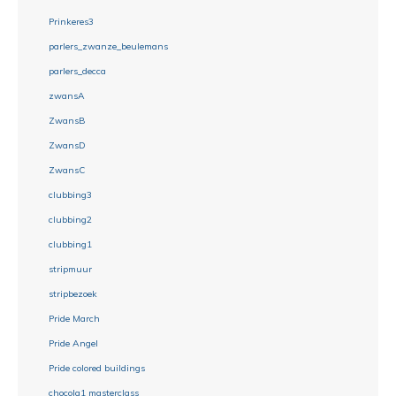
Prinkeres3
parlers_zwanze_beulemans
parlers_decca
zwansA
ZwansB
ZwansD
ZwansC
clubbing3
clubbing2
clubbing1
stripmuur
stripbezoek
Pride March
Pride Angel
Pride colored buildings
chocola1 masterclass