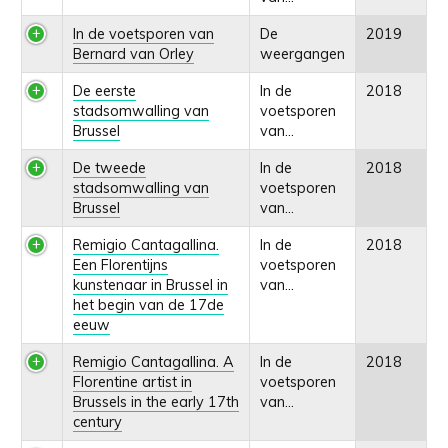
In de voetsporen van
De
2019
Bernard van Orley
weergangen
De eerste
In de
2018
stadsomwalling van
voetsporen
Brussel
van...
De tweede
In de
2018
stadsomwalling van
voetsporen
Brussel
van...
Remigio Cantagallina.
In de
2018
Een Florentijns
voetsporen
kunstenaar in Brussel in
van...
het begin van de 17de
eeuw
Remigio Cantagallina. A
In de
2018
Florentine artist in
voetsporen
Brussels in the early 17th
van...
century