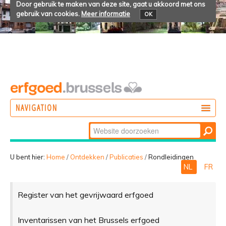
Door gebruik te maken van deze site, gaat u akkoord met ons
gebruik van cookies.
Meer informatie
OK
NAVIGATION
Zoek
DOEN
Geavanceerd
ONTDEKKEN
zoeken...
U bent hier:
Home
/
Ontdekken
/
Publicaties
/
Rondleidingen
NL
FR
BELEVEN
Register van het gevrijwaard erfgoed
Inventarissen van het Brussels erfgoed