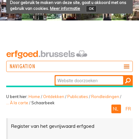
Door gebruik te maken van deze site, gaat u akkoord met ons
gebruik van cookies.
Meer informatie
OK
NAVIGATION
Zoek
DOEN
Geavanceerd
ONTDEKKEN
zoeken...
U bent hier:
Home
/
Ontdekken
/
Publicaties
/
Rondleidingen
/
... À la carte
/
Schaarbeek
BELEVEN
NL
FR
Register van het gevrijwaard erfgoed