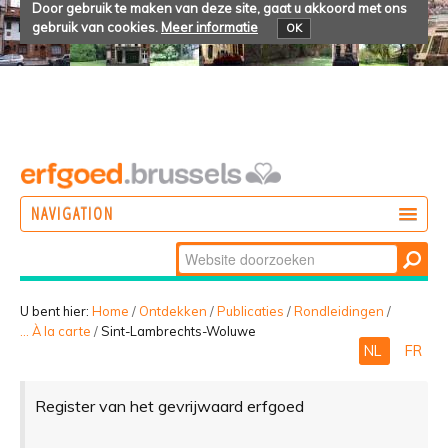
Door gebruik te maken van deze site, gaat u akkoord met ons
gebruik van cookies.
Meer informatie
OK
NAVIGATION
Zoek
DOEN
Geavanceerd
ONTDEKKEN
zoeken...
U bent hier:
Home
/
Ontdekken
/
Publicaties
/
Rondleidingen
/
... À la carte
/
Sint-Lambrechts-Woluwe
BELEVEN
NL
FR
Register van het gevrijwaard erfgoed