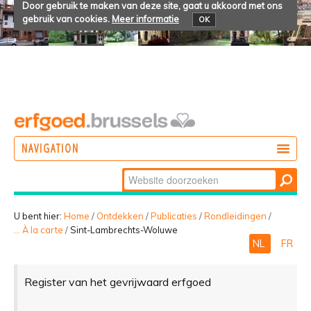
Door gebruik te maken van deze site, gaat u akkoord met ons
gebruik van cookies.
Meer informatie
OK
NAVIGATION
Zoek
DOEN
Geavanceerd
ONTDEKKEN
zoeken...
U bent hier:
Home
/
Ontdekken
/
Publicaties
/
Rondleidingen
/
... À la carte
/
Sint-Lambrechts-Woluwe
BELEVEN
NL
FR
Register van het gevrijwaard erfgoed