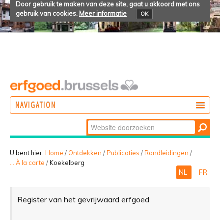
Door gebruik te maken van deze site, gaat u akkoord met ons
gebruik van cookies.
Meer informatie
OK
NAVIGATION
Zoek
DOEN
Geavanceerd
ONTDEKKEN
zoeken...
U bent hier:
Home
/
Ontdekken
/
Publicaties
/
Rondleidingen
/
... À la carte
/
Koekelberg
BELEVEN
NL
FR
Register van het gevrijwaard erfgoed