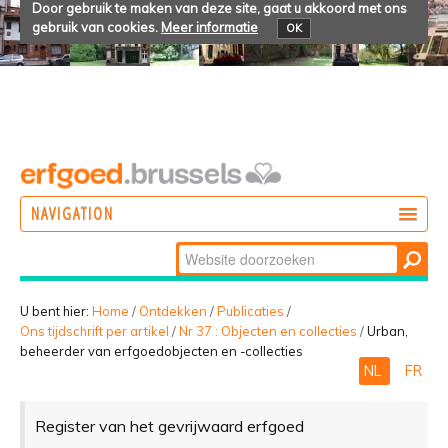
Door gebruik te maken van deze site, gaat u akkoord met ons
gebruik van cookies.
Meer informatie
OK
NAVIGATION
Zoek
DOEN
Geavanceerd
ONTDEKKEN
zoeken...
U bent hier:
Home
/
Ontdekken
/
Publicaties
/
Ons tijdschrift per artikel
/
Nr 37 : Objecten en collecties
/
Urban,
BELEVEN
beheerder van erfgoedobjecten en -collecties
NL
FR
Register van het gevrijwaard erfgoed