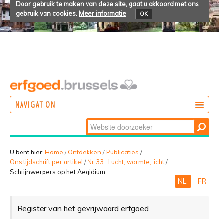
Door gebruik te maken van deze site, gaat u akkoord met ons
gebruik van cookies.
Meer informatie
OK
NAVIGATION
Zoek
DOEN
Geavanceerd
ONTDEKKEN
zoeken...
U bent hier:
Home
/
Ontdekken
/
Publicaties
/
Ons tijdschrift per artikel
/
Nr 33 : Lucht, warmte, licht
/
BELEVEN
Schrijnwerpers op het Aegidium
NL
FR
Register van het gevrijwaard erfgoed