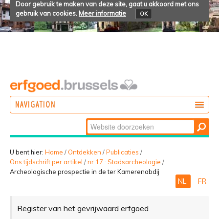
Door gebruik te maken van deze site, gaat u akkoord met ons
gebruik van cookies.
Meer informatie
OK
NAVIGATION
Zoek
DOEN
Geavanceerd
ONTDEKKEN
zoeken...
U bent hier:
Home
/
Ontdekken
/
Publicaties
/
Ons tijdschrift per artikel
/
nr 17 : Stadsarcheologie
/
BELEVEN
Archeologische prospectie in de ter Kamerenabdij
NL
FR
Register van het gevrijwaard erfgoed