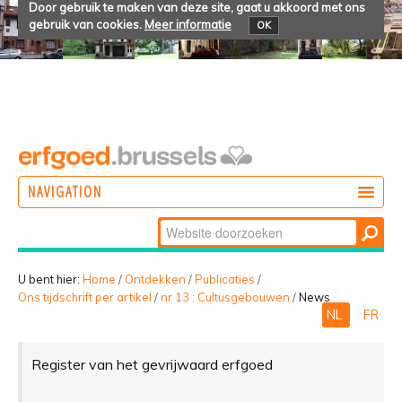
Door gebruik te maken van deze site, gaat u akkoord met ons
gebruik van cookies.
Meer informatie
OK
NAVIGATION
Zoek
DOEN
Geavanceerd
ONTDEKKEN
zoeken...
U bent hier:
Home
/
Ontdekken
/
Publicaties
/
Ons tijdschrift per artikel
/
nr 13 : Cultusgebouwen
/
News
BELEVEN
NL
FR
Register van het gevrijwaard erfgoed