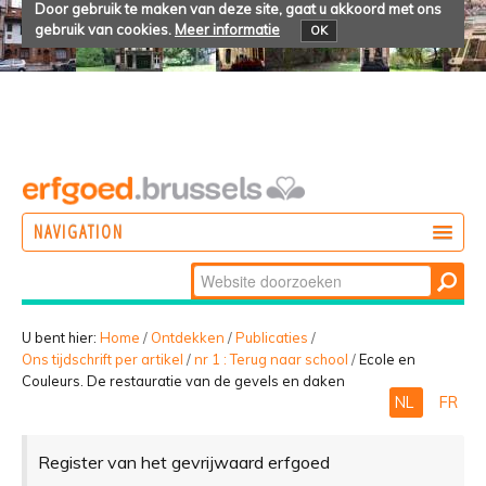
Door gebruik te maken van deze site, gaat u akkoord met ons
gebruik van cookies.
Meer informatie
OK
NAVIGATION
Zoek
DOEN
Geavanceerd
ONTDEKKEN
zoeken...
U bent hier:
Home
/
Ontdekken
/
Publicaties
/
Ons tijdschrift per artikel
/
nr 1 : Terug naar school
/
Ecole en
BELEVEN
Couleurs. De restauratie van de gevels en daken
NL
FR
Register van het gevrijwaard erfgoed