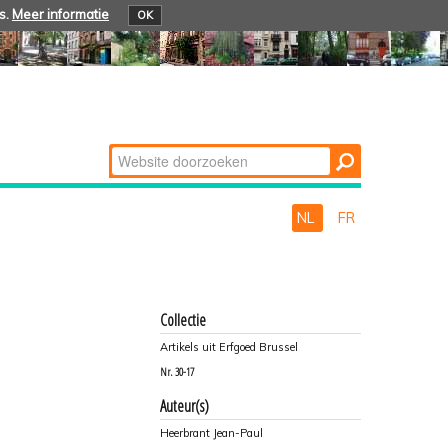
s.
Meer informatie
OK
Zoek
Geavanceerd
zoeken...
NL
FR
Collectie
Artikels uit Erfgoed Brussel
Nr.
30-17
Auteur(s)
Heerbrant Jean-Paul