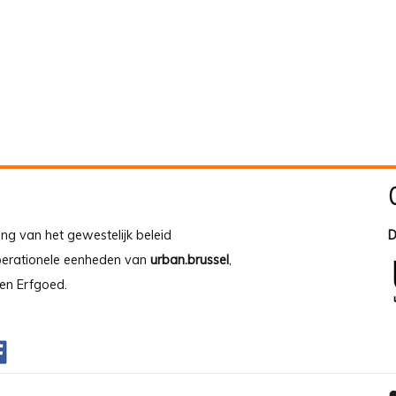
ing van het gewestelijk beleid
D
operationele eenheden van
urban.brussel
,
en Erfgoed.