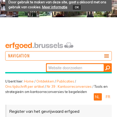
Door gebruik te maken van deze site, gaat u akkoord met ons
gebruik van cookies.
Meer informatie
OK
NAVIGATION
Zoek
DOEN
Geavanceerd
ONTDEKKEN
zoeken...
U bent hier:
Home
/
Ontdekken
/
Publicaties
/
Ons tijdschrift per artikel
/
Nr 39 : Kantoorreconversies
/
Tools en
BELEVEN
strategieën om kantoorreconversies te begeleiden
NL
FR
Register van het gevrijwaard erfgoed