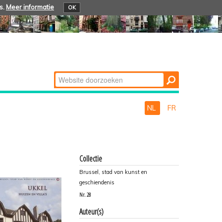
s.
Meer informatie
OK
Zoek
Geavanceerd
zoeken...
NL
FR
Collectie
Brussel, stad van kunst en
geschiendenis
Nr.
28
Auteur(s)