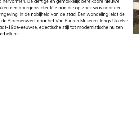
 hervormen. De deftige en gemakkelijk bereikbare nieuwe
okken een bourgeois clientèle aan die op zoek was naar een
mgeving, in de nabijheid van de stad. Een wandeling leidt de
n de Bloemenwerf naar het Van Buuren Museum, langs Ukkelse
n laat-19de-eeuwse, eclectische stijl tot modernistische huizen
terbellum.