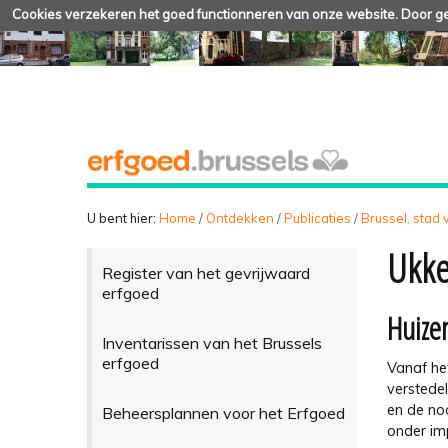
Cookies verzekeren het goed functionneren van onze website. Door geb
U bent hier:
Home
/
Ontdekken
/
Publicaties
/
Brussel, stad
Ukke
Register van het gevrijwaard
erfgoed
Huizen
Inventarissen van het Brussels
erfgoed
Vanaf he
verstedel
en de no
Beheersplannen voor het Erfgoed
onder im