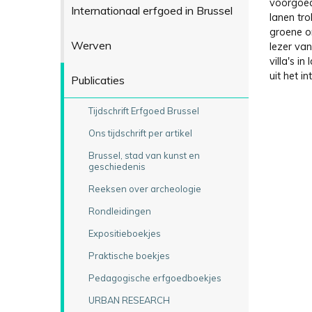
voorgoed
Internationaal erfgoed in Brussel
lanen tr
groene o
Werven
lezer va
villa's i
uit het in
Publicaties
Tijdschrift Erfgoed Brussel
Ons tijdschrift per artikel
Brussel, stad van kunst en
geschiedenis
Reeksen over archeologie
Rondleidingen
Expositieboekjes
Praktische boekjes
Pedagogische erfgoedboekjes
URBAN RESEARCH