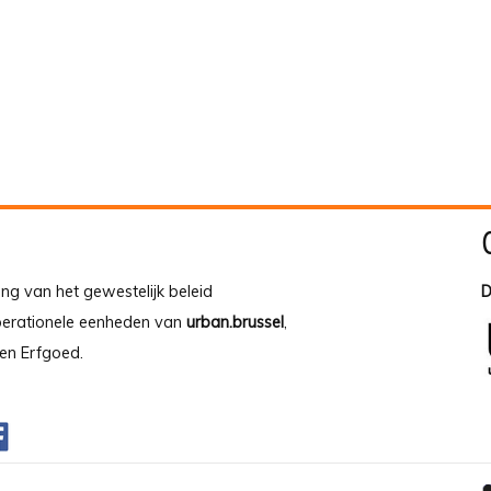
ing van het gewestelijk beleid
D
operationele eenheden van
urban.brussel
,
en Erfgoed.