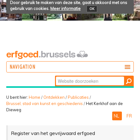
Door gebruik te maken van deze site, gaat u akkoord met ons
gebruik van cookies.
Meer informatie
OK
NAVIGATION
Zoek
DOEN
Geavanceerd
ONTDEKKEN
zoeken...
U bent hier:
Home
/
Ontdekken
/
Publicaties
/
Brussel, stad van kunst en geschiedenis
/
Het Kerkhof aan de
BELEVEN
Dieweg
NL
FR
Register van het gevrijwaard erfgoed