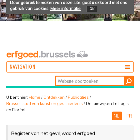
Door gebruik te maken van deze site, gaat u akkoord met ons
gebruik van cookies.
Meer informatie
OK
NAVIGATION
Zoek
DOEN
Geavanceerd
ONTDEKKEN
zoeken...
U bent hier:
Home
/
Ontdekken
/
Publicaties
/
Brussel, stad van kunst en geschiedenis
/
De tuinwijken Le Logis
BELEVEN
en Floréal
NL
FR
Register van het gevrijwaard erfgoed