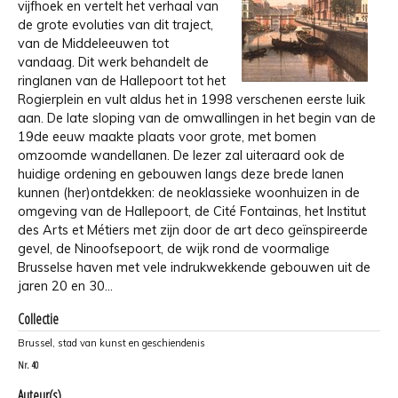
vijfhoek en vertelt het verhaal van
de grote evoluties van dit traject,
van de Middeleeuwen tot
vandaag. Dit werk behandelt de
ringlanen van de Hallepoort tot het
Rogierplein en vult aldus het in 1998 verschenen eerste luik
aan. De late sloping van de omwallingen in het begin van de
19de eeuw maakte plaats voor grote, met bomen
omzoomde wandellanen. De lezer zal uiteraard ook de
huidige ordening en gebouwen langs deze brede lanen
kunnen (her)ontdekken: de neoklassieke woonhuizen in de
omgeving van de Hallepoort, de Cité Fontainas, het Institut
des Arts et Métiers met zijn door de art deco geïnspireerde
gevel, de Ninoofsepoort, de wijk rond de voormalige
Brusselse haven met vele indrukwekkende gebouwen uit de
jaren 20 en 30…
Collectie
Brussel, stad van kunst en geschiendenis
Nr.
40
Auteur(s)