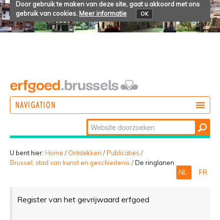
Door gebruik te maken van deze site, gaat u akkoord met ons
gebruik van cookies.
Meer informatie
OK
NAVIGATION
Zoek
DOEN
Geavanceerd
ONTDEKKEN
zoeken...
U bent hier:
Home
/
Ontdekken
/
Publicaties
/
Brussel, stad van kunst en geschiedenis
/
De ringlanen
BELEVEN
NL
FR
Register van het gevrijwaard erfgoed