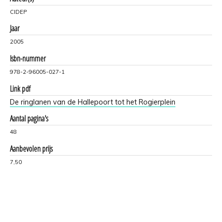
CIDEP
Jaar
2005
Isbn-nummer
978-2-96005-027-1
Link pdf
De ringlanen van de Hallepoort tot het Rogierplein
Aantal pagina's
48
Aanbevolen prijs
7,50