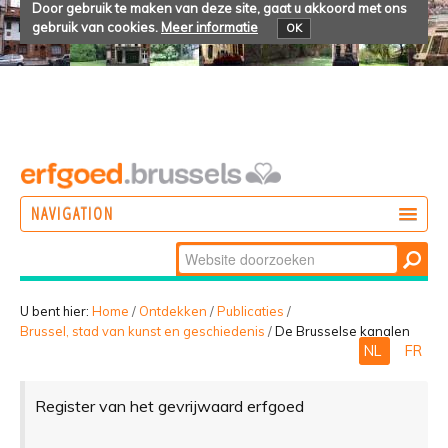
Door gebruik te maken van deze site, gaat u akkoord met ons
gebruik van cookies.
Meer informatie
OK
NAVIGATION
Zoek
DOEN
Geavanceerd
ONTDEKKEN
zoeken...
U bent hier:
Home
/
Ontdekken
/
Publicaties
/
Brussel, stad van kunst en geschiedenis
/
De Brusselse kanalen
BELEVEN
NL
FR
Register van het gevrijwaard erfgoed