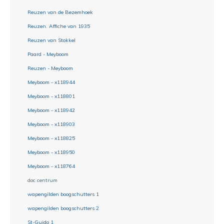
Reuzen van de Bezemhoek
Reuzen. Affiche van 1935
Reuzen van Stokkel
Paard - Meyboom
Reuzen - Meyboom
Meyboom - x118944
Meyboom - x118801
Meyboom - x118942
Meyboom - x118903
Meyboom - x118825
Meyboom - x118950
Meyboom - x118764
doc centrum
wapengilden boogschutters 1
wapengilden boogschutters 2
St-Guido 1