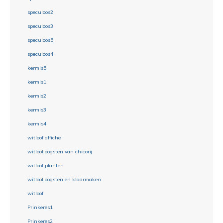
speculoos2
speculoos3
speculoos5
speculoos4
kermis5
kermis1
kermis2
kermis3
kermis4
witloof affiche
witloof oogsten van chicorij
witloof planten
witloof oogsten en klaarmaken
witloof
Prinkeres1
Prinkeres2