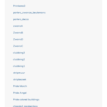
Prinkeres3
parlers_zwanze_beulemans
parlers_decca
zwansA
ZwansB
ZwansD
ZwansC
clubbing3
clubbing2
clubbing1
stripmuur
stripbezoek
Pride March
Pride Angel
Pride colored buildings
chocola1 masterclass