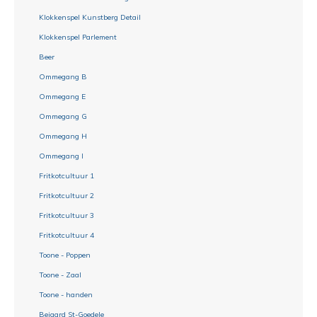
Klokkenspel Kunstberg Detail
Klokkenspel Parlement
Beer
Ommegang B
Ommegang E
Ommegang G
Ommegang H
Ommegang I
Fritkotcultuur 1
Fritkotcultuur 2
Fritkotcultuur 3
Fritkotcultuur 4
Toone - Poppen
Toone - Zaal
Toone - handen
Beiaard St-Goedele