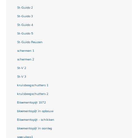
St-Guido 2
St-Guido 3
St-Guido 4
St-Guido 5
St-Guido Reuzen
schermen 1
schermen 2
St-V 2
St-V 3
kruisboogschutters 1
kruisboogschutters 2
Bloementapijt 1972
bloementapijt in opbouw
Bloementapijt - schikken
bloementapijt in aanleg
speculoos1