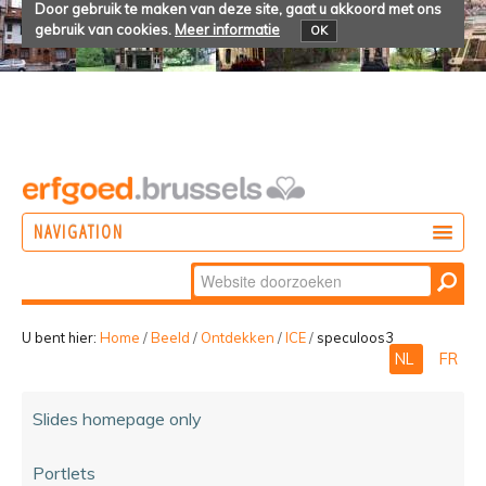
Door gebruik te maken van deze site, gaat u akkoord met ons
gebruik van cookies.
Meer informatie
OK
NAVIGATION
Zoek
DOEN
Geavanceerd
ONTDEKKEN
zoeken...
U bent hier:
Home
/
Beeld
/
Ontdekken
/
ICE
/
speculoos3
NL
FR
BELEVEN
Slides homepage only
Portlets