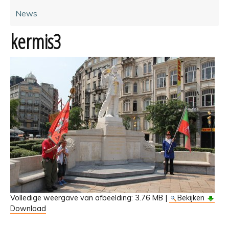
News
kermis3
Volledige weergave van afbeelding:
3.76 MB
|
Bekijken
Download