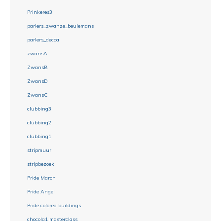
Prinkeres3
parlers_zwanze_beulemans
parlers_decca
zwansA
ZwansB
ZwansD
ZwansC
clubbing3
clubbing2
clubbing1
stripmuur
stripbezoek
Pride March
Pride Angel
Pride colored buildings
chocola1 masterclass