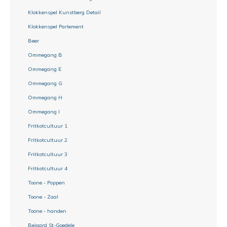
Klokkenspel Kunstberg Detail
Klokkenspel Parlement
Beer
Ommegang B
Ommegang E
Ommegang G
Ommegang H
Ommegang I
Fritkotcultuur 1
Fritkotcultuur 2
Fritkotcultuur 3
Fritkotcultuur 4
Toone - Poppen
Toone - Zaal
Toone - handen
Beiaard St-Goedele