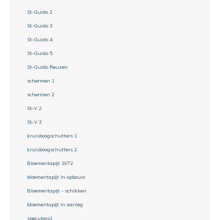
St-Guido 2
St-Guido 3
St-Guido 4
St-Guido 5
St-Guido Reuzen
schermen 1
schermen 2
St-V 2
St-V 3
kruisboogschutters 1
kruisboogschutters 2
Bloementapijt 1972
bloementapijt in opbouw
Bloementapijt - schikken
bloementapijt in aanleg
speculoos1