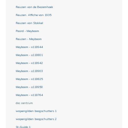
Reuzen van de Bezemhoek
Reuzen. Affiche van 1935
Reuzen van Stokkel
Paard - Meyboom
Reuzen - Meyboom
Meyboom - x118944
Meyboom - x118801
Meyboom - x118942
Meyboom - x118903
Meyboom - x118825
Meyboom - x118950
Meyboom - x118764
doc centrum
wapengilden boogschutters 1
wapengilden boogschutters 2
St-Guido 1