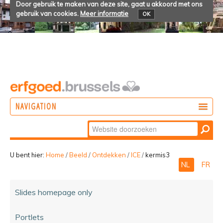
Door gebruik te maken van deze site, gaat u akkoord met ons
gebruik van cookies.
Meer informatie
OK
NAVIGATION
Zoek
DOEN
Geavanceerd
ONTDEKKEN
zoeken...
U bent hier:
Home
/
Beeld
/
Ontdekken
/
ICE
/
kermis3
NL
FR
BELEVEN
Slides homepage only
Portlets