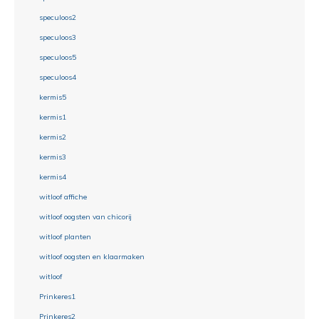
speculoos2
speculoos3
speculoos5
speculoos4
kermis5
kermis1
kermis2
kermis3
kermis4
witloof affiche
witloof oogsten van chicorij
witloof planten
witloof oogsten en klaarmaken
witloof
Prinkeres1
Prinkeres2