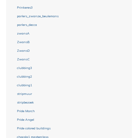
Prinkeres3
parlers_zwanze_beulemans
parlers_decca
zwansA
ZwansB
ZwansD
ZwansC
clubbing3
clubbing2
clubbing1
stripmuur
stripbezoek
Pride March
Pride Angel
Pride colored buildings
chocola1 masterclass