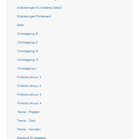
Klokkenspel Kunstberg Detail
Klokkenspel Parlement
Beer
Ommegang B
Ommegang E
Ommegang G
Ommegang H
Ommegang I
Fritkotcultuur 1
Fritkotcultuur 2
Fritkotcultuur 3
Fritkotcultuur 4
Toone - Poppen
Toone - Zaal
Toone - handen
Beiaard St-Goedele