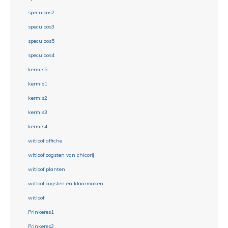
speculoos2
speculoos3
speculoos5
speculoos4
kermis5
kermis1
kermis2
kermis3
kermis4
witloof affiche
witloof oogsten van chicorij
witloof planten
witloof oogsten en klaarmaken
witloof
Prinkeres1
Prinkeres2