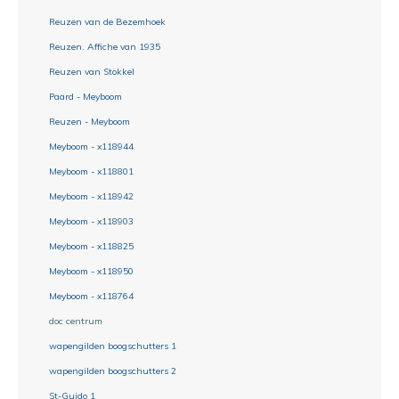
Reuzen van de Bezemhoek
Reuzen. Affiche van 1935
Reuzen van Stokkel
Paard - Meyboom
Reuzen - Meyboom
Meyboom - x118944
Meyboom - x118801
Meyboom - x118942
Meyboom - x118903
Meyboom - x118825
Meyboom - x118950
Meyboom - x118764
doc centrum
wapengilden boogschutters 1
wapengilden boogschutters 2
St-Guido 1