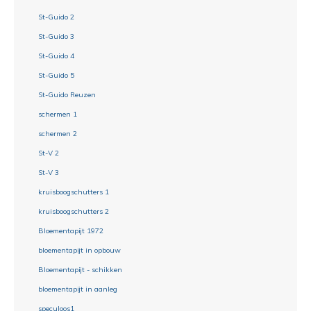
St-Guido 2
St-Guido 3
St-Guido 4
St-Guido 5
St-Guido Reuzen
schermen 1
schermen 2
St-V 2
St-V 3
kruisboogschutters 1
kruisboogschutters 2
Bloementapijt 1972
bloementapijt in opbouw
Bloementapijt - schikken
bloementapijt in aanleg
speculoos1