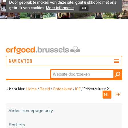
Door gebruik te maken van deze site, gaat u akkoord met ons
gebruik van cookies.
Meer informatie
OK
NAVIGATION
Zoek
DOEN
Geavanceerd
ONTDEKKEN
zoeken...
U bent hier:
Home
/
Beeld
/
Ontdekken
/
ICE
/
Fritkotcultuur 2
NL
FR
BELEVEN
Slides homepage only
Portlets