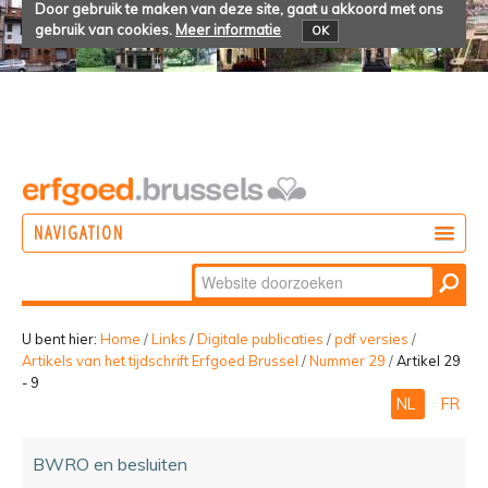
Door gebruik te maken van deze site, gaat u akkoord met ons
gebruik van cookies.
Meer informatie
OK
NAVIGATION
Zoek
DOEN
Geavanceerd
ONTDEKKEN
zoeken...
U bent hier:
Home
/
Links
/
Digitale publicaties
/
pdf versies
/
Artikels van het tijdschrift Erfgoed Brussel
/
Nummer 29
/
Artikel 29
BELEVEN
- 9
NL
FR
BWRO en besluiten