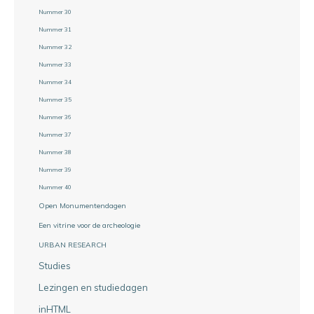
Nummer 30
Nummer 31
Nummer 32
Nummer 33
Nummer 34
Nummer 35
Nummer 36
Nummer 37
Nummer 38
Nummer 39
Nummer 40
Open Monumentendagen
Een vitrine voor de archeologie
URBAN RESEARCH
Studies
Lezingen en studiedagen
inHTML