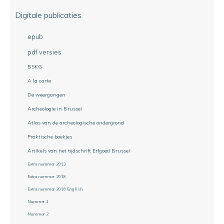
Digitale publicaties
epub
pdf versies
BSKG
A la carte
De weergangen
Archeologie in Brussel
Atlas van de archeologische ondergrond
Praktische boekjes
Artikels van het tijdschrift Erfgoed Brussel
Extra nummer 2013
Extra nummer 2018
Extra nummer 2018 English
Nummer 1
Nummer 2