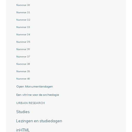
Nummer 30
Nummer 31
Nummer 32
Nummer 33
Nummer 34
Nummer 35
Nummer 36
Nummer 37
Nummer 38
Nummer 39
Nummer 40
Open Monumentendagen
Een vitrine voor de archeologie
URBAN RESEARCH
Studies
Lezingen en studiedagen
inHTML