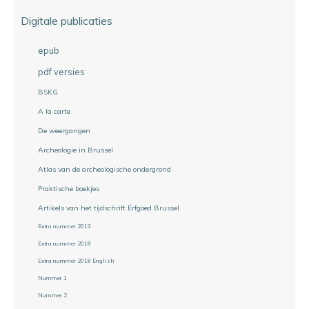
Digitale publicaties
epub
pdf versies
BSKG
A la carte
De weergangen
Archeologie in Brussel
Atlas van de archeologische ondergrond
Praktische boekjes
Artikels van het tijdschrift Erfgoed Brussel
Extra nummer 2013
Extra nummer 2018
Extra nummer 2018 English
Nummer 1
Nummer 2