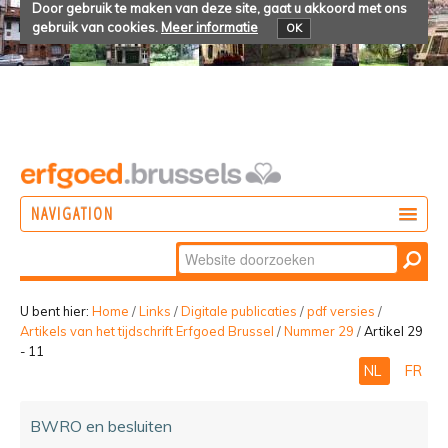
Door gebruik te maken van deze site, gaat u akkoord met ons
gebruik van cookies.
Meer informatie
OK
NAVIGATION
Zoek
DOEN
Geavanceerd
ONTDEKKEN
zoeken...
U bent hier:
Home
/
Links
/
Digitale publicaties
/
pdf versies
/
Artikels van het tijdschrift Erfgoed Brussel
/
Nummer 29
/
Artikel 29
BELEVEN
- 11
NL
FR
BWRO en besluiten