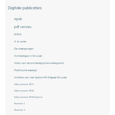
Digitale publicaties
epub
pdf versies
BSKG
A la carte
De weergangen
Archeologie in Brussel
Atlas van de archeologische ondergrond
Praktische boekjes
Artikels van het tijdschrift Erfgoed Brussel
Extra nummer 2013
Extra nummer 2018
Extra nummer 2018 English
Nummer 1
Nummer 2