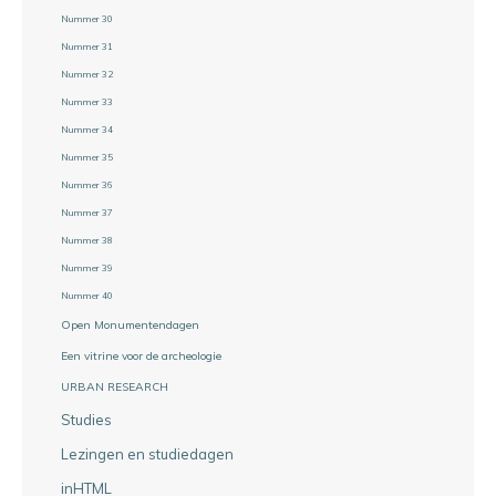
Nummer 30
Nummer 31
Nummer 32
Nummer 33
Nummer 34
Nummer 35
Nummer 36
Nummer 37
Nummer 38
Nummer 39
Nummer 40
Open Monumentendagen
Een vitrine voor de archeologie
URBAN RESEARCH
Studies
Lezingen en studiedagen
inHTML