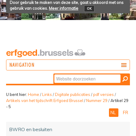
Door gebruik te maken van deze site, gaat u akkoord met ons
gebruik van cookies.
Meer informatie
OK
NAVIGATION
Zoek
DOEN
Geavanceerd
ONTDEKKEN
zoeken...
U bent hier:
Home
/
Links
/
Digitale publicaties
/
pdf versies
/
Artikels van het tijdschrift Erfgoed Brussel
/
Nummer 29
/
Artikel 29
BELEVEN
- 5
NL
FR
BWRO en besluiten