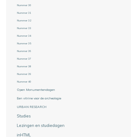
Nummer 30
Nummer 31
Nummer 32
Nummer 33
Nummer 34
Nummer 35
Nummer 36
Nummer 37
Nummer 38
Nummer 39
Nummer 40
Open Monumentendagen
Een vitrine voor de archeologie
URBAN RESEARCH
Studies
Lezingen en studiedagen
inHTML