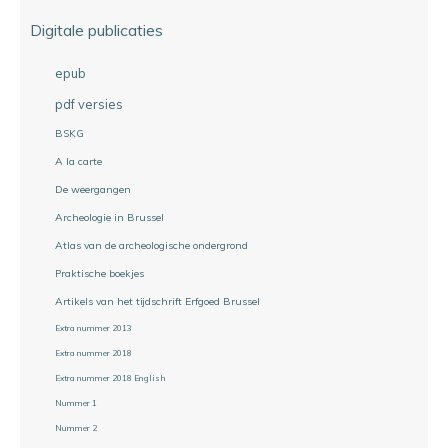
Digitale publicaties
epub
pdf versies
BSKG
A la carte
De weergangen
Archeologie in Brussel
Atlas van de archeologische ondergrond
Praktische boekjes
Artikels van het tijdschrift Erfgoed Brussel
Extra nummer 2013
Extra nummer 2018
Extra nummer 2018 English
Nummer 1
Nummer 2