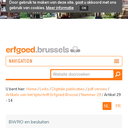
Door gebruik te maken van deze site, gaat u akkoord met ons
gebruik van cookies.
Meer informatie
OK
NAVIGATION
Zoek
DOEN
Geavanceerd
ONTDEKKEN
zoeken...
U bent hier:
Home
/
Links
/
Digitale publicaties
/
pdf versies
/
Artikels van het tijdschrift Erfgoed Brussel
/
Nummer 29
/
Artikel 29
BELEVEN
- 14
NL
FR
BWRO en besluiten