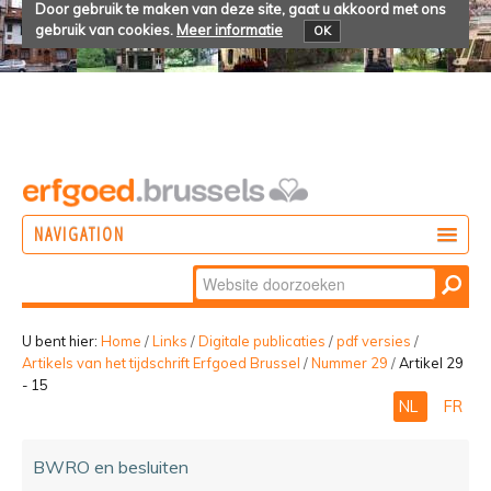
Door gebruik te maken van deze site, gaat u akkoord met ons
gebruik van cookies.
Meer informatie
OK
NAVIGATION
Zoek
DOEN
Geavanceerd
ONTDEKKEN
zoeken...
U bent hier:
Home
/
Links
/
Digitale publicaties
/
pdf versies
/
Artikels van het tijdschrift Erfgoed Brussel
/
Nummer 29
/
Artikel 29
BELEVEN
- 15
NL
FR
BWRO en besluiten