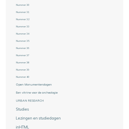
Nummer 30
Nummer 31
Nummer 32
Nummer 33
Nummer 34
Nummer 35
Nummer 36
Nummer 37
Nummer 38
Nummer 39
Nummer 40
Open Monumentendagen
Een vitrine voor de archeologie
URBAN RESEARCH
Studies
Lezingen en studiedagen
inHTML