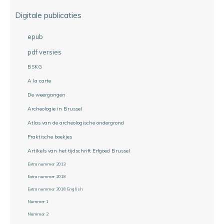
Digitale publicaties
epub
pdf versies
BSKG
A la carte
De weergangen
Archeologie in Brussel
Atlas van de archeologische ondergrond
Praktische boekjes
Artikels van het tijdschrift Erfgoed Brussel
Extra nummer 2013
Extra nummer 2018
Extra nummer 2018 English
Nummer 1
Nummer 2