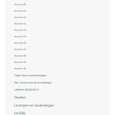
Nummer 30
Nummer 31
Nummer 32
Nummer 33
Nummer 34
Nummer 35
Nummer 36
Nummer 37
Nummer 38
Nummer 39
Nummer 40
Open Monumentendagen
Een vitrine voor de archeologie
URBAN RESEARCH
Studies
Lezingen en studiedagen
inHTML