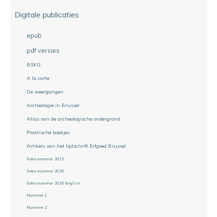
Digitale publicaties
epub
pdf versies
BSKG
A la carte
De weergangen
Archeologie in Brussel
Atlas van de archeologische ondergrond
Praktische boekjes
Artikels van het tijdschrift Erfgoed Brussel
Extra nummer 2013
Extra nummer 2018
Extra nummer 2018 English
Nummer 1
Nummer 2