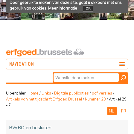
Door gebruik te maken van deze site, gaat u akkoord met ons
gebruik van cookies.
Meer informatie
OK
NAVIGATION
Zoek
DOEN
Geavanceerd
ONTDEKKEN
zoeken...
U bent hier:
Home
/
Links
/
Digitale publicaties
/
pdf versies
/
Artikels van het tijdschrift Erfgoed Brussel
/
Nummer 29
/
Artikel 29
BELEVEN
- 7
NL
FR
BWRO en besluiten