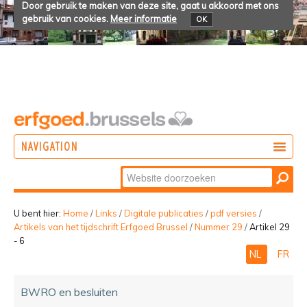
Door gebruik te maken van deze site, gaat u akkoord met ons
gebruik van cookies.
Meer informatie
OK
NAVIGATION
Zoek
DOEN
Geavanceerd
ONTDEKKEN
zoeken...
U bent hier:
Home
/
Links
/
Digitale publicaties
/
pdf versies
/
Artikels van het tijdschrift Erfgoed Brussel
/
Nummer 29
/
Artikel 29
BELEVEN
- 6
NL
FR
BWRO en besluiten