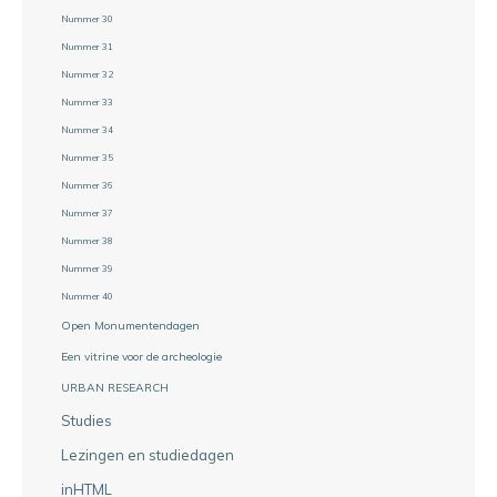
Nummer 30
Nummer 31
Nummer 32
Nummer 33
Nummer 34
Nummer 35
Nummer 36
Nummer 37
Nummer 38
Nummer 39
Nummer 40
Open Monumentendagen
Een vitrine voor de archeologie
URBAN RESEARCH
Studies
Lezingen en studiedagen
inHTML