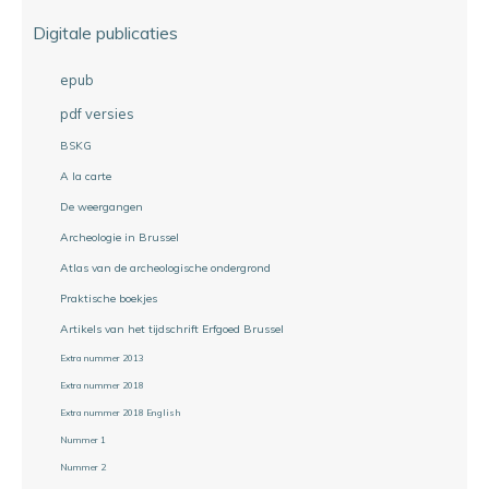
Digitale publicaties
epub
pdf versies
BSKG
A la carte
De weergangen
Archeologie in Brussel
Atlas van de archeologische ondergrond
Praktische boekjes
Artikels van het tijdschrift Erfgoed Brussel
Extra nummer 2013
Extra nummer 2018
Extra nummer 2018 English
Nummer 1
Nummer 2