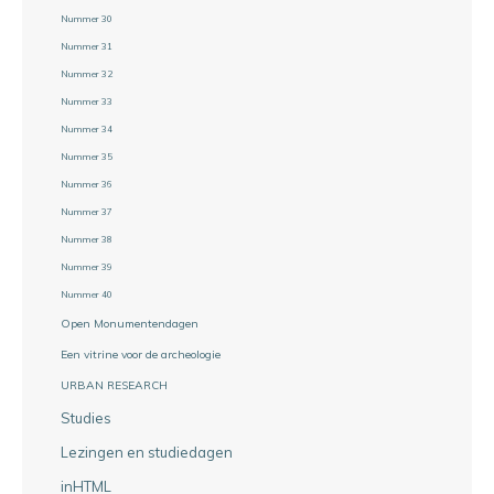
Nummer 30
Nummer 31
Nummer 32
Nummer 33
Nummer 34
Nummer 35
Nummer 36
Nummer 37
Nummer 38
Nummer 39
Nummer 40
Open Monumentendagen
Een vitrine voor de archeologie
URBAN RESEARCH
Studies
Lezingen en studiedagen
inHTML