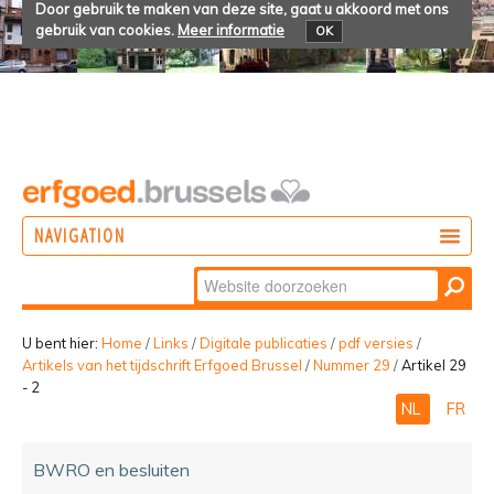
Door gebruik te maken van deze site, gaat u akkoord met ons
gebruik van cookies.
Meer informatie
OK
NAVIGATION
Zoek
DOEN
Geavanceerd
ONTDEKKEN
zoeken...
U bent hier:
Home
/
Links
/
Digitale publicaties
/
pdf versies
/
Artikels van het tijdschrift Erfgoed Brussel
/
Nummer 29
/
Artikel 29
BELEVEN
- 2
NL
FR
BWRO en besluiten