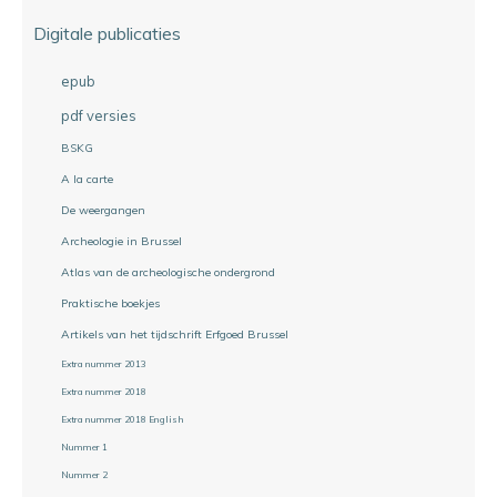
Digitale publicaties
epub
pdf versies
BSKG
A la carte
De weergangen
Archeologie in Brussel
Atlas van de archeologische ondergrond
Praktische boekjes
Artikels van het tijdschrift Erfgoed Brussel
Extra nummer 2013
Extra nummer 2018
Extra nummer 2018 English
Nummer 1
Nummer 2