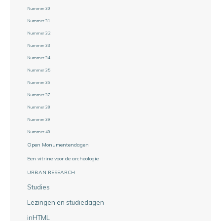
Nummer 30
Nummer 31
Nummer 32
Nummer 33
Nummer 34
Nummer 35
Nummer 36
Nummer 37
Nummer 38
Nummer 39
Nummer 40
Open Monumentendagen
Een vitrine voor de archeologie
URBAN RESEARCH
Studies
Lezingen en studiedagen
inHTML