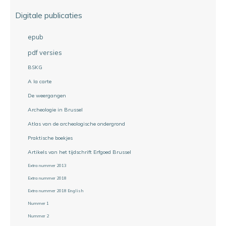
Digitale publicaties
epub
pdf versies
BSKG
A la carte
De weergangen
Archeologie in Brussel
Atlas van de archeologische ondergrond
Praktische boekjes
Artikels van het tijdschrift Erfgoed Brussel
Extra nummer 2013
Extra nummer 2018
Extra nummer 2018 English
Nummer 1
Nummer 2