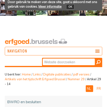
Door gebruik te maken van deze site, gaat u akkoord met ons
gebruik van cookies.
Meer informatie
OK
NAVIGATION
Zoek
DOEN
Geavanceerd
ONTDEKKEN
zoeken...
U bent hier:
Home
/
Links
/
Digitale publicaties
/
pdf versies
/
Artikels van het tijdschrift Erfgoed Brussel
/
Nummer 29
/
Artikel 29
BELEVEN
- 14
NL
FR
BWRO en besluiten