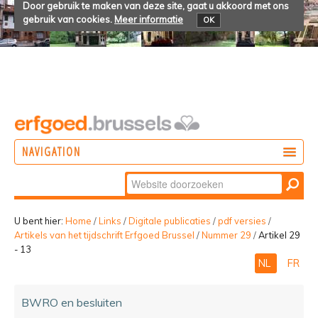
Door gebruik te maken van deze site, gaat u akkoord met ons
gebruik van cookies.
Meer informatie
OK
NAVIGATION
Zoek
DOEN
Geavanceerd
ONTDEKKEN
zoeken...
U bent hier:
Home
/
Links
/
Digitale publicaties
/
pdf versies
/
Artikels van het tijdschrift Erfgoed Brussel
/
Nummer 29
/
Artikel 29
BELEVEN
- 13
NL
FR
BWRO en besluiten