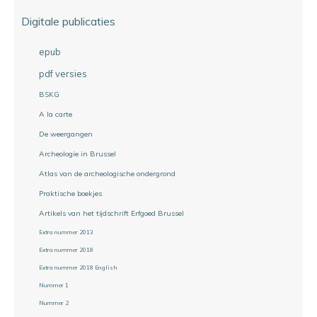
Digitale publicaties
epub
pdf versies
BSKG
A la carte
De weergangen
Archeologie in Brussel
Atlas van de archeologische ondergrond
Praktische boekjes
Artikels van het tijdschrift Erfgoed Brussel
Extra nummer 2013
Extra nummer 2018
Extra nummer 2018 English
Nummer 1
Nummer 2