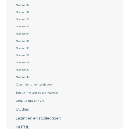
Nummer 30
Nummer 31
Nummer 32
Nummer 33
Nummer 34
Nummer 35
Nummer 36
Nummer 37
Nummer 38
Nummer 39
Nummer 40
Open Monumentendagen
Een vitrine voor de archeologie
URBAN RESEARCH
Studies
Lezingen en studiedagen
inHTML