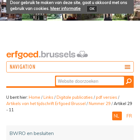
Door gebruik te maken van deze site, gaat u akkoord met ons
gebruik van cookies.
Meer informatie
OK
NAVIGATION
Zoek
DOEN
Geavanceerd
ONTDEKKEN
zoeken...
U bent hier:
Home
/
Links
/
Digitale publicaties
/
pdf versies
/
Artikels van het tijdschrift Erfgoed Brussel
/
Nummer 29
/
Artikel 29
BELEVEN
- 11
NL
FR
BWRO en besluiten