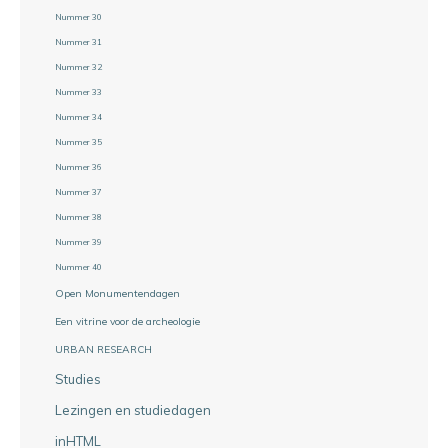
Nummer 30
Nummer 31
Nummer 32
Nummer 33
Nummer 34
Nummer 35
Nummer 36
Nummer 37
Nummer 38
Nummer 39
Nummer 40
Open Monumentendagen
Een vitrine voor de archeologie
URBAN RESEARCH
Studies
Lezingen en studiedagen
inHTML