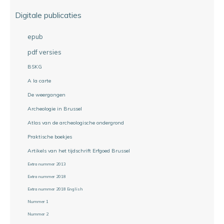
Digitale publicaties
epub
pdf versies
BSKG
A la carte
De weergangen
Archeologie in Brussel
Atlas van de archeologische ondergrond
Praktische boekjes
Artikels van het tijdschrift Erfgoed Brussel
Extra nummer 2013
Extra nummer 2018
Extra nummer 2018 English
Nummer 1
Nummer 2