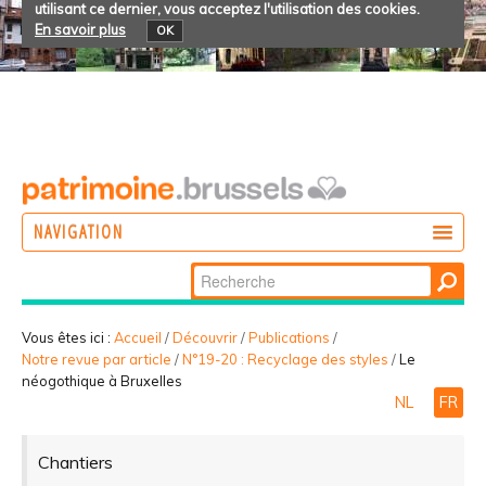
utilisant ce dernier, vous acceptez l'utilisation des cookies.
En savoir plus
OK
NAVIGATION
Chercher par
AGIR
Recherche
DÉCOUVRIR
avancée…
Vous êtes ici :
Accueil
/
Découvrir
/
Publications
/
Notre revue par article
/
N°19-20 : Recyclage des styles
/
Le
PARTICIPER
néogothique à Bruxelles
NL
FR
Chantiers