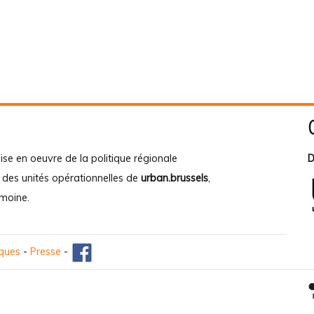
ise en oeuvre de la politique régionale
D
e des unités opérationnelles de
urban.brussels
,
imoine
.
iques
-
Presse
-