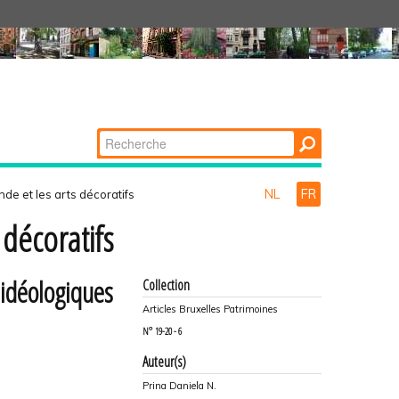
Chercher par
Recherche
avancée…
NL
FR
e et les arts décoratifs
décoratifs
 idéologiques
Collection
Articles Bruxelles Patrimoines
N°
19-20 - 6
Auteur(s)
Prina Daniela N.