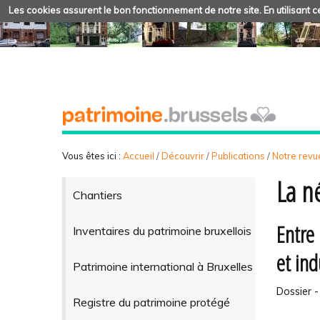
Les cookies assurent le bon fonctionnement de notre site. En utilisant ce
Vous êtes ici :
Accueil
/
Découvrir
/
Publications
/
Notre revue
La n
Chantiers
Entre 
Inventaires du patrimoine bruxellois
et ind
Patrimoine international à Bruxelles
Dossier -
Registre du patrimoine protégé