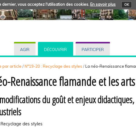
 dernier, vous acceptez l'utilisation des cookies.
En savoir plus
OK
AGIR
DÉCOUVRIR
PARTICIPER
 par article
/
N°19-20 : Recyclage des styles
/
La néo-Renaissance flamand
éo-Renaissance flamande et les arts 
modifications du goût et enjeux didactiques,
ustriels
 Recyclage des styles