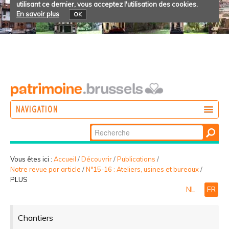
utilisant ce dernier, vous acceptez l'utilisation des cookies.
En savoir plus
OK
NAVIGATION
Chercher par
AGIR
Recherche
DÉCOUVRIR
avancée…
Vous êtes ici :
Accueil
/
Découvrir
/
Publications
/
Notre revue par article
/
N°15-16 : Ateliers, usines et bureaux
/
PARTICIPER
PLUS
NL
FR
Chantiers