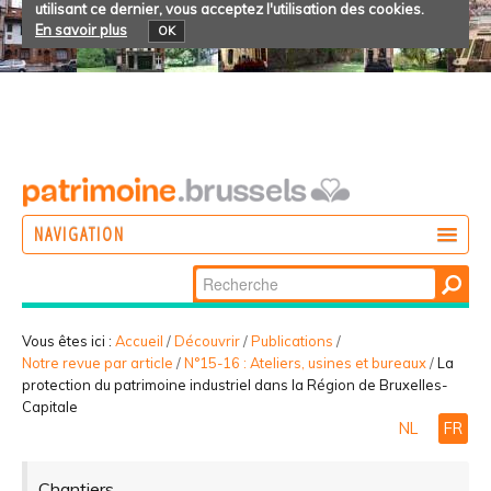
utilisant ce dernier, vous acceptez l'utilisation des cookies.
En savoir plus
OK
NAVIGATION
Chercher par
AGIR
Recherche
DÉCOUVRIR
avancée…
Vous êtes ici :
Accueil
/
Découvrir
/
Publications
/
Notre revue par article
/
N°15-16 : Ateliers, usines et bureaux
/
La
PARTICIPER
protection du patrimoine industriel dans la Région de Bruxelles-
Capitale
NL
FR
Chantiers