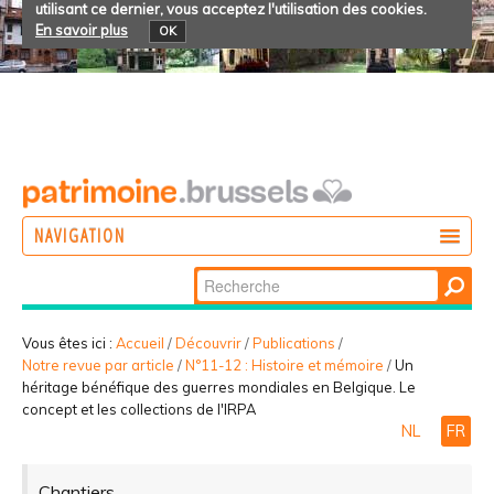
utilisant ce dernier, vous acceptez l'utilisation des cookies.
En savoir plus
OK
NAVIGATION
Chercher par
AGIR
Recherche
DÉCOUVRIR
avancée…
Vous êtes ici :
Accueil
/
Découvrir
/
Publications
/
Notre revue par article
/
N°11-12 : Histoire et mémoire
/
Un
PARTICIPER
héritage bénéfique des guerres mondiales en Belgique. Le
concept et les collections de l'IRPA
NL
FR
Chantiers