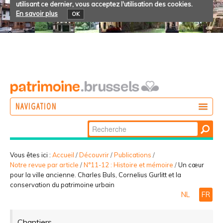
utilisant ce dernier, vous acceptez l'utilisation des cookies.
En savoir plus
OK
NAVIGATION
Chercher par
AGIR
Recherche
DÉCOUVRIR
avancée…
Vous êtes ici :
Accueil
/
Découvrir
/
Publications
/
Notre revue par article
/
N°11-12 : Histoire et mémoire
/
Un cœur
PARTICIPER
pour la ville ancienne. Charles Buls, Cornelius Gurlitt et la
conservation du patrimoine urbain
NL
FR
Chantiers