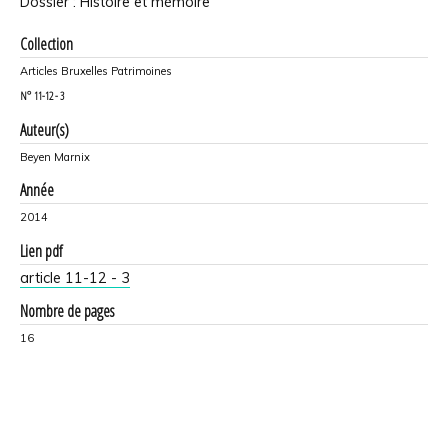
Dossier : Histoire et mémoire
Collection
Articles Bruxelles Patrimoines
N°
11-12 - 3
Auteur(s)
Beyen Marnix
Année
2014
Lien pdf
article 11-12 - 3
Nombre de pages
16