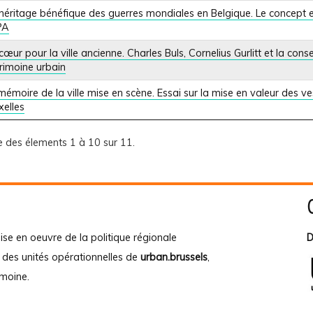
héritage bénéfique des guerres mondiales en Belgique. Le concept et
RPA
cœur pour la ville ancienne. Charles Buls, Cornelius Gurlitt et la cons
rimoine urbain
mémoire de la ville mise en scène. Essai sur la mise en valeur des v
xelles
e des élements 1 à 10 sur 11.
ise en oeuvre de la politique régionale
D
e des unités opérationnelles de
urban.brussels
,
imoine
.