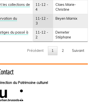
 les collections de
11-12 -
Claes Marie-
4
Christine
ervation du
11-12 -
Beyen Marnix
3
estiges du passé à
11-12 -
Demeter
2
Stéphane
Précédent
1
2
Suivant
Contact
irection du Patrimoine culturel