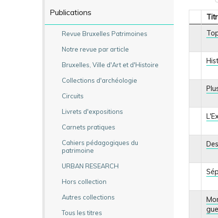
Publications
Tit
Top
Revue Bruxelles Patrimoines
Notre revue par article
His
Bruxelles, Ville d'Art et d'Histoire
Collections d'archéologie
Plu
Circuits
Livrets d'expositions
L'E
Carnets pratiques
Cahiers pédagogiques du
Des
patrimoine
URBAN RESEARCH
Sép
Hors collection
Autres collections
Mon
gue
Tous les titres