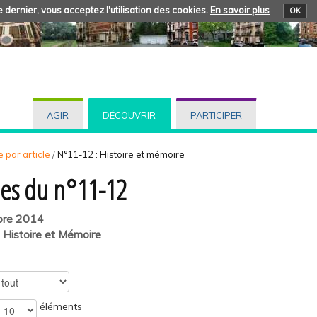
 dernier, vous acceptez l'utilisation des cookies.
En savoir plus
OK
AGIR
DÉCOUVRIR
PARTICIPER
 par article
/
N°11-12 : Histoire et mémoire
cles du n°11-12
bre 2014
: Histoire et Mémoire
éléments