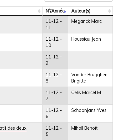
N°/Année
Auteur(s)
11-12 -
Meganck Marc
11
11-12 -
Houssiau Jean
10
11-12 -
9
11-12 -
Vander Brugghen
8
Brigitte
11-12 -
Celis Marcel M.
7
11-12 -
Schoonjans Yves
6
tif des deux
11-12 -
Mihail Benoît
5