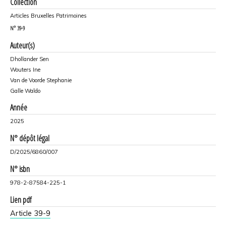
Collection
Articles Bruxelles Patrimoines
N°
39-9
Auteur(s)
Dhollander Sen
Wouters Ine
Van de Voorde Stephanie
Galle Waldo
Année
2025
N° dépôt légal
D/2025/6860/007
N° isbn
978-2-87584-225-1
Lien pdf
Article 39-9