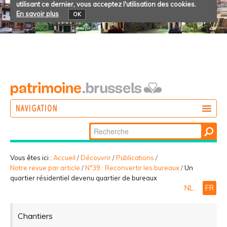
utilisant ce dernier, vous acceptez l'utilisation des cookies.
En savoir plus
OK
NAVIGATION
Chercher par
AGIR
Recherche
DÉCOUVRIR
avancée…
Vous êtes ici :
Accueil
/
Découvrir
/
Publications
/
Notre revue par article
/
N°39 : Reconvertir les bureaux
/
Un
PARTICIPER
quartier résidentiel devenu quartier de bureaux
NL
FR
Chantiers