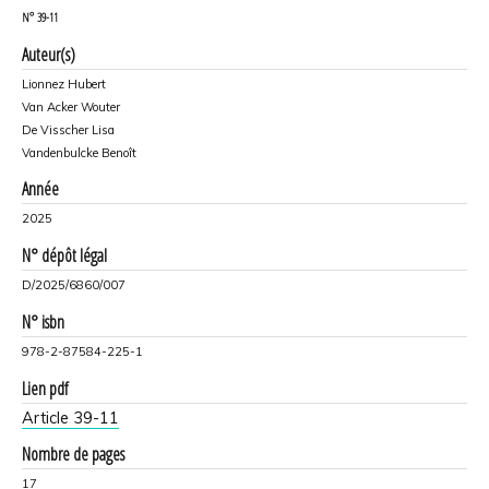
N°
39-11
Auteur(s)
Lionnez Hubert
Van Acker Wouter
De Visscher Lisa
Vandenbulcke Benoît
Année
2025
N° dépôt légal
D/2025/6860/007
N° isbn
978-2-87584-225-1
Lien pdf
Article 39-11
Nombre de pages
17