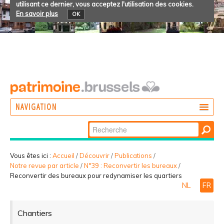
utilisant ce dernier, vous acceptez l'utilisation des cookies.
En savoir plus
OK
NAVIGATION
Chercher par
AGIR
Recherche
DÉCOUVRIR
avancée…
Vous êtes ici :
Accueil
/
Découvrir
/
Publications
/
Notre revue par article
/
N°39 : Reconvertir les bureaux
/
PARTICIPER
Reconvertir des bureaux pour redynamiser les quartiers
NL
FR
Chantiers