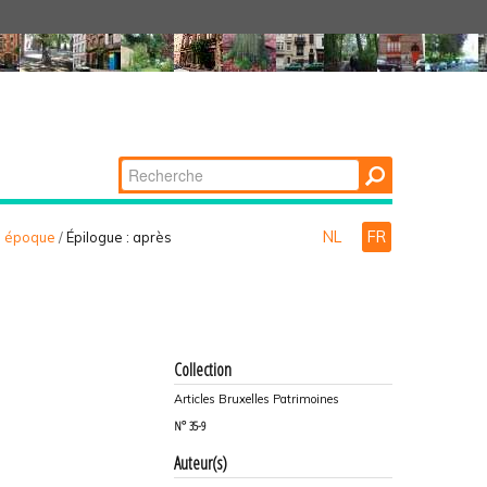
Chercher par
Recherche
avancée…
NL
FR
le époque
/
Épilogue : après
Collection
Articles Bruxelles Patrimoines
N°
35-9
Auteur(s)