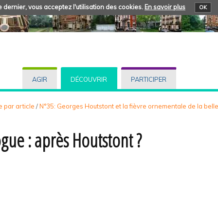
 dernier, vous acceptez l'utilisation des cookies.
En savoir plus
OK
AGIR
DÉCOUVRIR
PARTICIPER
 par article
/
N°35: Georges Houtstont et la fièvre ornementale de la bel
ogue : après Houtstont ?