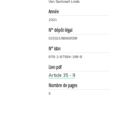
Van Santvoort Linda
Année
2021
N° dépôt légal
D/2021/6860/009
N° isbn
978-2-87584-198-8
Lien pdf
Article 35 - 9
Nombre de pages
5