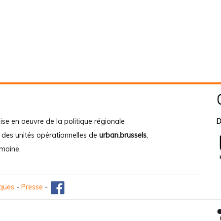
ise en oeuvre de la politique régionale
D
e des unités opérationnelles de
urban.brussels
,
imoine
.
iques
-
Presse
-