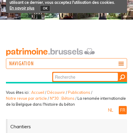
utilisant ce dernier, vous acceptez l'utilisation des cookies.
En savoir plus
OK
NAVIGATION
Chercher par
AGIR
Recherche
DÉCOUVRIR
avancée…
Vous êtes ici :
Accueil
/
Découvrir
/
Publications
/
Notre revue par article
/
N°30 : Bétons
/
La renomée internationale
PARTICIPER
de la Belgique dans l'histoire du béton
NL
FR
Chantiers