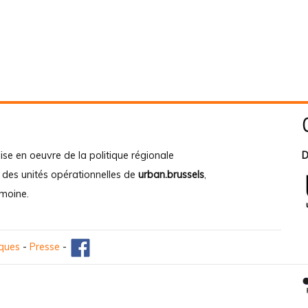
ise en oeuvre de la politique régionale
D
e des unités opérationnelles de
urban.brussels
,
imoine
.
iques
-
Presse
-