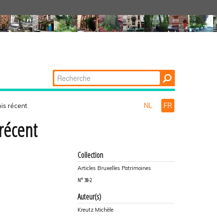
Chercher par
Recherche
avancée…
NL
FR
ois récent
 récent
Collection
Articles Bruxelles Patrimoines
N°
38-2
Auteur(s)
Kreutz Michèle