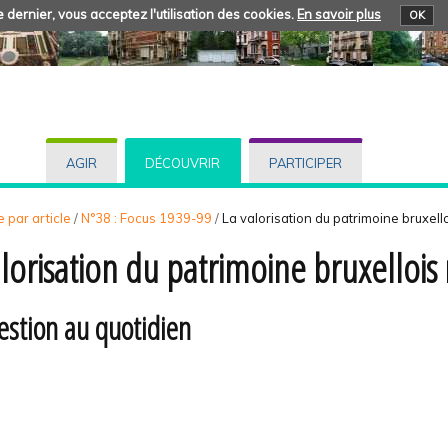
 dernier, vous acceptez l'utilisation des cookies.
En savoir plus
OK
AGIR
DÉCOUVRIR
PARTICIPER
 par article
/
N°38 : Focus 1939-99
/
La valorisation du patrimoine bruxell
alorisation du patrimoine bruxellois
estion au quotidien