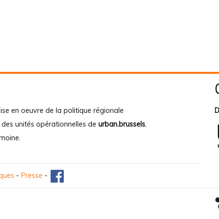
ise en oeuvre de la politique régionale
D
e des unités opérationnelles de
urban.brussels
,
imoine
.
iques
-
Presse
-