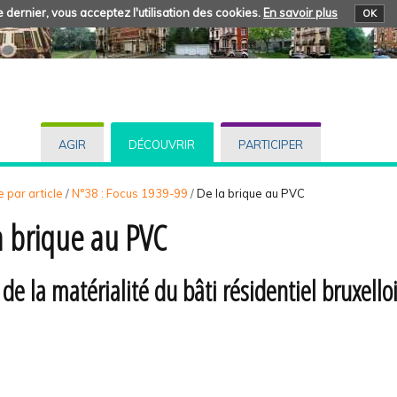
 dernier, vous acceptez l'utilisation des cookies.
En savoir plus
OK
AGIR
DÉCOUVRIR
PARTICIPER
 par article
/
N°38 : Focus 1939-99
/
De la brique au PVC
a brique au PVC
de la matérialité du bâti résidentiel bruxello