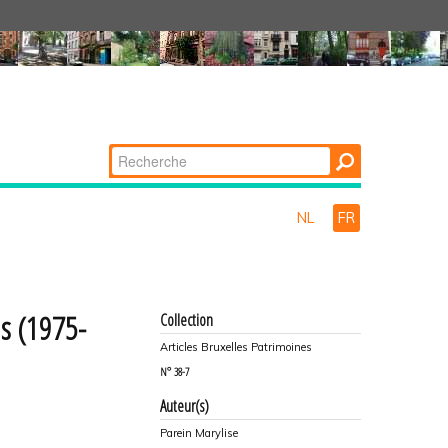
Chercher par
Recherche
avancée…
NL
FR
is (1975-
Collection
Articles Bruxelles Patrimoines
N°
38-7
Auteur(s)
Parein Marylise