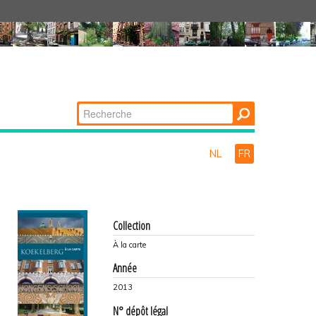
Chercher par
Recherche
avancée…
NL
FR
Collection
À la carte
Année
2013
N° dépôt légal