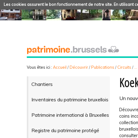
Les cookies assurent le bon fonctionnement de notre site. En utilisant ce
Vous êtes ici :
Accueil
/
Découvrir
/
Publications
/
Circuits
/
..
Koek
Chantiers
Un nouv
Inventaires du patrimoine bruxellois
Découvrez
Patrimoine international à Bruxelles
coins inc
collecti
bruxello
Registre du patrimoine protégé
consulter