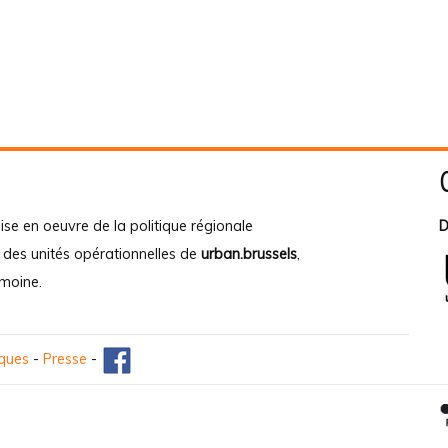
ise en oeuvre de la politique régionale
D
e des unités opérationnelles de
urban.brussels
,
imoine
.
iques
-
Presse
-